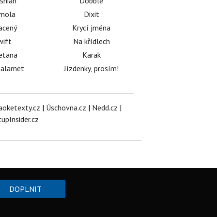
shian
Dobble
émola
Dixit
acený
Krycí jména
wift
Na křídlech
etana
Karak
halamet
Jízdenky, prosím!
aoketexty.cz
|
Úschovna.cz
|
Nedd.cz
|
tupInsider.cz
DOPLNIT