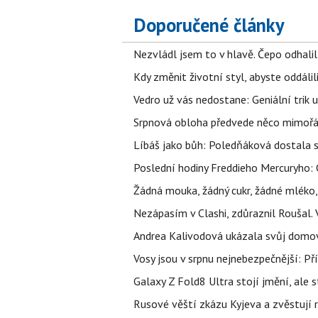
Doporučené články
Nezvládl jsem to v hlavě. Čepo odhal
Kdy změnit životní styl, abyste oddáli
Vedro už vás nedostane: Geniální trik 
Srpnová obloha předvede něco mimořád
Líbáš jako bůh: Poledňáková dostala s
Poslední hodiny Freddieho Mercuryho: 
Žádná mouka, žádný cukr, žádné mléko,
Nezápasím v Clashi, zdůraznil Roušal. 
Andrea Kalivodová ukázala svůj domov:
Vosy jsou v srpnu nejnebezpečnější: Pří
Galaxy Z Fold8 Ultra stojí jmění, ale s
Rusové věští zkázu Kyjeva a zvěstují r