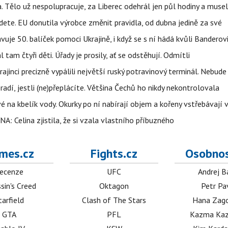
a. Tělo už nespolupracuje, za Liberec odehrál jen půl hodiny a musel
dete. EU donutila výrobce změnit pravidla, od dubna jedině za své
uje 50. balíček pomoci Ukrajině, i když se s ní hádá kvůli Banderov
l tam čtyři děti. Úřady je prosily, ať se odstěhují. Odmítli
ajinci precizně vypálili největší ruský potravinový terminál. Nebude
radí, jestli (ne)přeplácíte. Většina Čechů ho nikdy nekontrolovala
é na kbelík vody. Okurky po ní nabírají objem a kořeny vstřebávají v
NA: Celina zjistila, že si vzala vlastního příbuzného
mes.cz
Fights.cz
Osobnos
ecenze
UFC
Andrej B
sin's Creed
Oktagon
Petr Pa
tarfield
Clash of The Stars
Hana Zag
GTA
PFL
Kazma Kaz