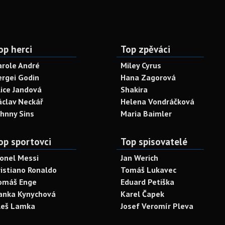
op herci
Top zpěváci
arole André
Miley Cyrus
ergei Godin
Hana Zagorová
lice Jandová
Shakira
áclav Neckář
Helena Vondráčková
ohnny Sins
Maria Baimler
op sportovci
Top spisovatelé
ionel Messi
Jan Werich
ristiano Ronaldo
Tomáš Lukavec
omáš Enge
Eduard Petiška
anka Kynychová
Karel Čapek
leš Lamka
Josef Veromír Pleva