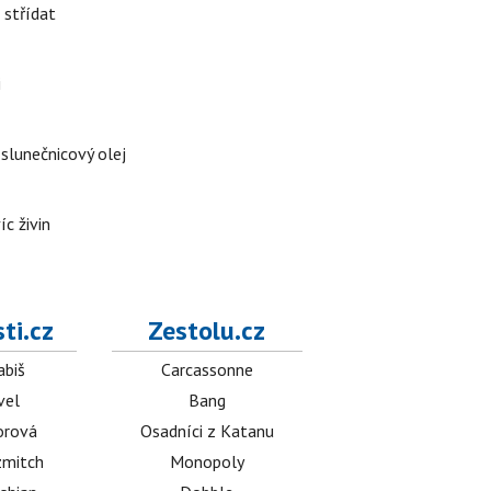
 střídat
i
 slunečnicový olej
íc živin
ti.cz
Zestolu.cz
abiš
Carcassonne
vel
Bang
orová
Osadníci z Katanu
mitch
Monopoly