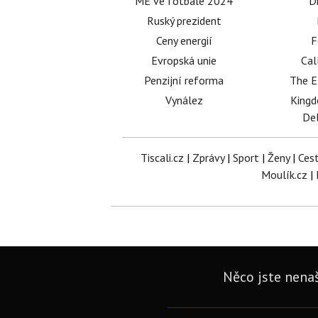
ME ve fotbale 2024
D
Ruský prezident
Ceny energií
F
Evropská unie
Cal
Penzijní reforma
The E
Vynález
King
Del
Tiscali.cz
|
Zprávy
|
Sport
|
Ženy
|
Ces
Moulík.cz
|
Něco jste nenaš