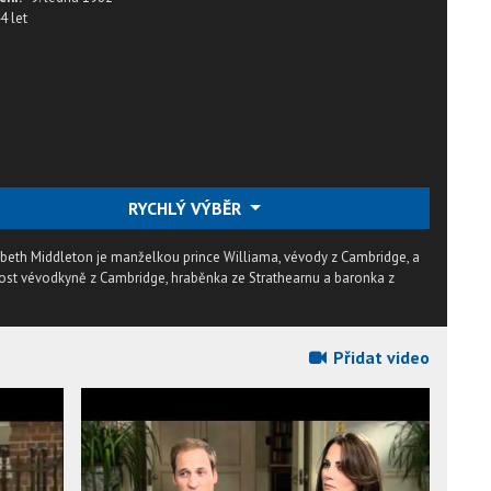
4 let
RYCHLÝ VÝBĚR
beth Middleton je manželkou prince Williama, vévody z Cambridge, a
ýsost vévodkyně z Cambridge, hraběnka ze Strathearnu a baronka z
Přidat video