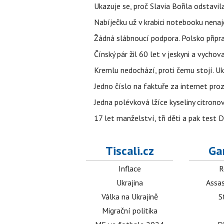
Ukazuje se, proč Slavia Bořila odstavil
Nabíječku už v krabici notebooku nenaj
Žádná slábnoucí podpora. Polsko připrav
Čínský pár žil 60 let v jeskyni a vychova
Kremlu nedochází, proti čemu stojí. Ukr
Jedno číslo na faktuře za internet proz
Jedna polévková lžíce kyseliny citronov
17 let manželství, tři děti a pak test D
Tiscali.cz
Ga
Inflace
R
Ukrajina
Assas
Válka na Ukrajině
S
Migrační politika