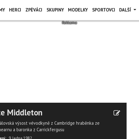
MY
HERCI
ZPĚVÁCI
SKUPINY
MODELKY
SPORTOVCI
DALŠÍ
e Middleton
královská výsost vévodkyně z Cambridge hraběnka ze
hearnu a baronka z Carrickfergusu
ení:
9. ledna 1982