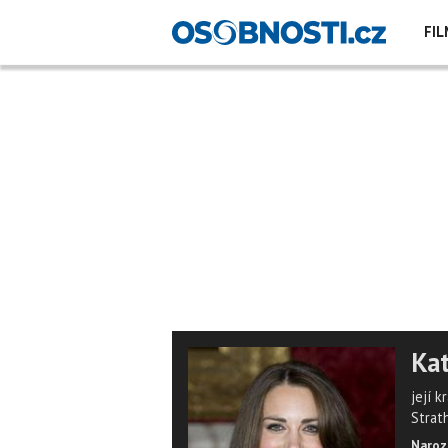
FIL
Kat
její 
Strat
Naroz