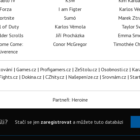
iablo IV
KSW
Kim Karda
Forza
I am Figter
Karlos V
ortnite
Sumó
Marek Ztr
l of Duty
Karlos Vémola
Taylor S
lder Scrolls
Jiří Procházka
Emma Sm
dome Come:
Conor McGregor
Timothée C
iverence
tování
|
Games.cz
|
Profigamers.cz
|
ZeStolu.cz
|
Osobnosti.cz
|
Kar
Fights.cz
|
Dokina.cz
|
CZhity.cz
|
Našepeníze.cz
|
Srovnám.cz
|
Star
Partneři: Heroine
li?
Stačí se jen
zaregistrovat
a můžete tuto databázi