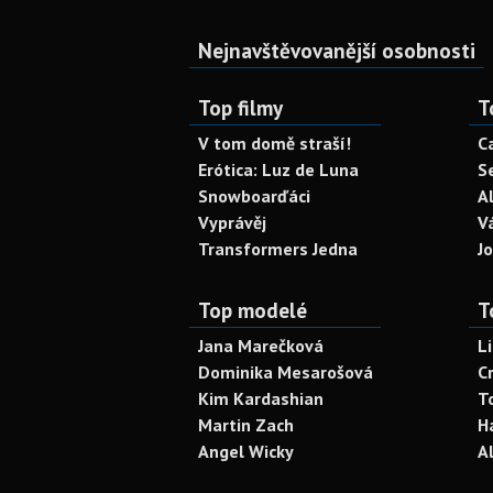
Nejnavštěvovanější osobnosti
Top filmy
T
V tom domě straší!
C
Erótica: Luz de Luna
S
Snowboarďáci
A
Vyprávěj
V
Transformers Jedna
J
Top modelé
T
Jana Marečková
L
Dominika Mesarošová
C
Kim Kardashian
T
Martin Zach
H
Angel Wicky
A