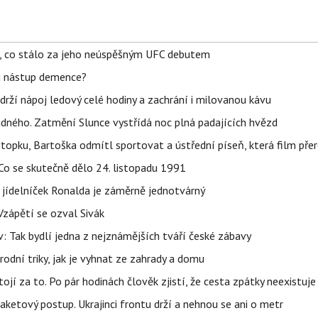
il, co stálo za jeho neúspěšným UFC debutem
li nástup demence?
udrží nápoj ledový celé hodiny a zachrání i milovanou kávu
ného. Zatmění Slunce vystřídá noc plná padajících hvězd
topku, Bartoška odmítl sportovat a ústřední píseň, která film pře
Co se skutečně dělo 24. listopadu 1991
 jídelníček Ronalda je záměrně jednotvárný
Vzápětí se ozval Sivák
 Tak bydlí jedna z nejznámějších tváří české zábavy
rodní triky, jak je vyhnat ze zahrady a domu
tojí za to. Po pár hodinách člověk zjistí, že cesta zpátky neexistuje
aketový postup. Ukrajinci frontu drží a nehnou se ani o metr