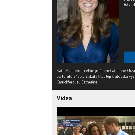
Věk:
4
Kate Middleton, celým jménem Catherine Eliza
po tomto sňatku získala titul Její královská v
Carrickfergusu Catherine...
Videa